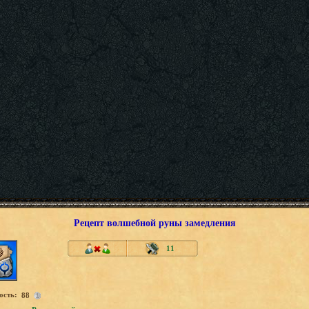
Рецепт волшебной руны замедления
11
ость:
88