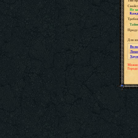
Tип пр
Свойс
Не за
Кажд
Требов
Тайн
Проду
Для и
Волш
Локо
Хруп
Можно 
Городс