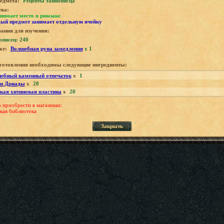
едмета:
Рецепты тайнописца
тва:
нимает место в рюкзаке
ый предмет занимает отдельную ячейку
ания для изучения:
описец: 240
кт:
Волшебная руна замедления
x 1
зготовления необходимы следующие ингредиенты:
ебный каменный отпечаток
x
1
н Дриады
x
20
кая хитиновая пластина
x
20
приобрести в магазинах:
кая библиотека
Закрыть