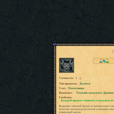
Л
Стоимость:
1
Tип предмета:
Доспехи
Слот:
Наплечники
Комплект:
Усиление комплекта Древних
Свойства:
Каждый предмет занимает отдельную яч
Комплект тяжелой брони из неизвестного м
качество материала доспехов одинаково над
атакующей магии.