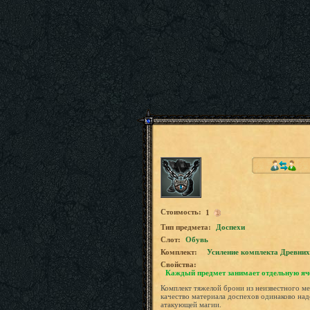
Стоимость:
1
Tип предмета:
Доспехи
Слот:
Обувь
Комплект:
Усиление комплекта Древних
Свойства:
Каждый предмет занимает отдельную яч
Комплект тяжелой брони из неизвестного м
качество материала доспехов одинаково над
атакующей магии.