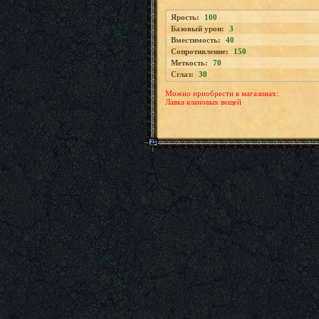
Ярость:
100
Базовый урон:
3
Вместимость:
40
Сопротивление:
150
Меткость:
70
Сглаз:
30
Можно приобрести в магазинах:
Лавка клановых вещей