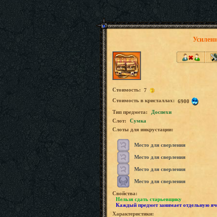
Усилен
Стоимость:
7
Стоимость в кристаллах:
6900
Tип предмета:
Доспехи
Слот:
Сумка
Слоты для инкрустации:
Место для сверления
Место для сверления
Место для сверления
Место для сверления
Свойства:
Нельзя сдать старьевщику
Каждый предмет занимает отдельную яч
Характеристики: