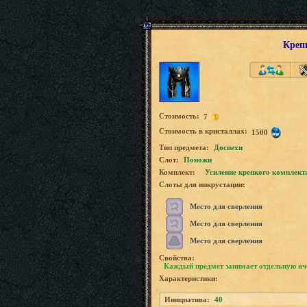
Креп
Стоимость:
7
Стоимость в кристаллах:
1500
Tип предмета:
Доспехи
Слот:
Поножи
Комплект:
Усиление крепкого комплект
Слоты для инкрустации:
Место для сверления
Место для сверления
Место для сверления
Свойства:
Каждый предмет занимает отдельную яч
Характеристики:
Инициатива:
40