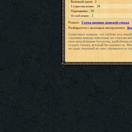
Базовый урон:
2
Сопротивление:
30
Укрощение:
70
Ослабление:
3
Рецепт:
Схема крепких поножей стража
Разбирается с помощью инструмента:
Кр
Существует поверие, что глубоко под землё
спрятаны некогда известным, но стёртым в
свои награбленные богатства, разбойники 
создать стража, который бы охранял их. Ма
ни один смертный не смог справиться со ст