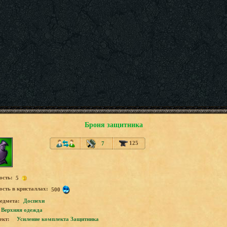
Броня защитника
125
7
ость:
5
сть в кристаллах:
500
едмета:
Доспехи
Верхняя одежда
ект:
Усиление комплекта Защитника