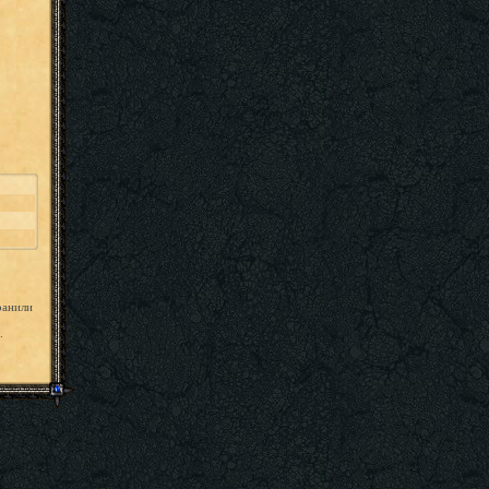
ранили
.