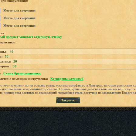
для инкрустации:
Место для сверления
Место для сверления
Место для сверления
тва:
ый предмет занимает отдельную ячейку
еристики:
овье:
40
я:
50
ратака:
20
иризм:
30
:
Схема брони защитника
ается с помощью инструмента:
Кускодеры катакомб
то этот комплект могли создать только мастера-артефакторы Лангарда, которые ревностно х
ы изготовления зачарованных доспехов. Однако, кузнечное дело не стоит на месте,и, спустя
ия, экипировка элитных подразделений гвардейцев стала доступна последователям Кхадгора
Закрыть