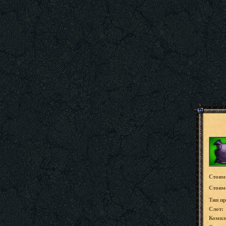
Стоим
Стоимо
Tип пр
Слот:
Компл