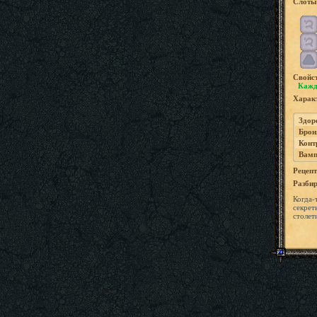
Слоты 
Свойс
Кажд
Характ
Здор
Брон
Конт
Вамп
Рецепт
Разбир
Когда-
секрет
столет