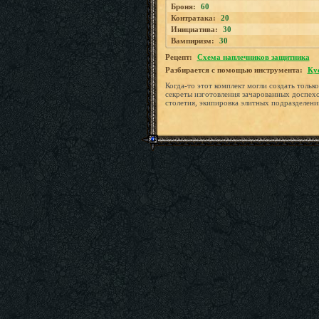
Броня:
60
Контратака:
20
Инициатива:
30
Вампиризм:
30
Рецепт:
Схема наплечников защитника
Разбирается с помощью инструмента:
Ку
Когда-то этот комплект могли создать толь
секреты изготовления зачарованных доспехов
столетия, экипировка элитных подразделени