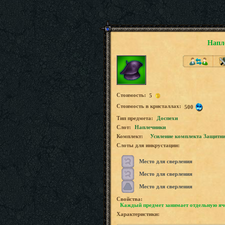
Напл
Стоимость:
5
Стоимость в кристаллах:
500
Tип предмета:
Доспехи
Слот:
Наплечники
Комплект:
Усиление комплекта Защитн
Слоты для инкрустации:
Место для сверления
Место для сверления
Место для сверления
Свойства:
Каждый предмет занимает отдельную яч
Характеристики: