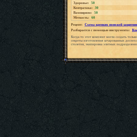
Здоровье:
50
Контратака:
30
Вампиризм:
50
Меткость:
60
Рецепт:
Схема крепких поножей защитни
Разбирается с помощью инструмента:
Кр
Когда-то этот комплект могли создать толь
секреты изготовления зачарованных доспехов
столетия, экипировка элитных подразделени