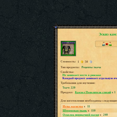
Эскиз кам
Стоимость:
1
50
Tип предмета:
Рецепты ткача
Свойства:
Не занимает место в рюкзаке
Каждый предмет занимает отдельную яч
Требования для изучения:
Ткач: 220
Продукт:
Камзол Повелителя стихий
x 1
Для изготовления необходимы следующие
Иглы магистра
x
11
Штормовая ткань
x
110
Осколок призрачной маски
x
240