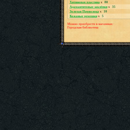
Хитиновая пластина
x
80
Адамантитовые заклёпки
x
35
Золотая Проволока
x
10
Кожаные ремешки
x
5
Можно приобрести в магазинах:
Городская библиотека