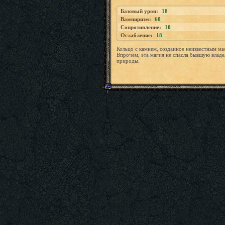
Базовый урон:
18
Вампиризм:
60
Сопротивление:
10
Ослабление:
18
Кольцо с камнем, созданное неизвестным ма
Впрочем, эта магия не спасла бывшую владе
природы.