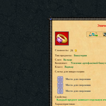
Эпич
Стоимость:
26
Tип предмета:
Бижутерия
Слот:
Кольцо
Комплект:
Усиление артефактной бижут
Класс:
Варвар
Слоты для инкрустации:
Место для сверления
Место для сверления
Место для сверления
Свойства:
Каждый предмет занимает отдельную яч
Характеристики: