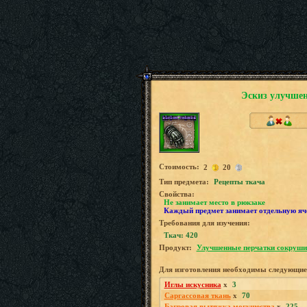
Эскиз улучше
Стоимость:
2
20
Tип предмета:
Рецепты ткача
Свойства:
Не занимает место в рюкзаке
Каждый предмет занимает отдельную яч
Требования для изучения:
Ткач: 420
Продукт:
Улучшенные перчатки сокруши
Для изготовления необходимы следующие
Иглы искусника
x
3
Саргассовая ткань
x
70
Багровая вытяжка могущества
x
225