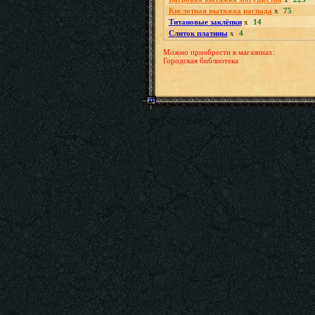
Кислотная вытяжка распада
x
75
Титановые заклёпки
x
14
Слиток платины
x
4
Можно приобрести в магазинах:
Городская библиотека