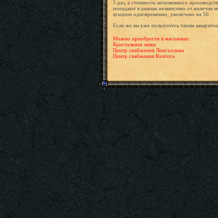
5 раз, а стоимость мгновенного производств
попадают в рюкзак независимо от наличия м
аукцион одновременно, увеличено на 50.
Если же вы уже пользуетесь таким аккаунтом
Можно приобрести в магазинах:
Кристальная лавка
Центр снабжения Лонгхольма
Центр снабжения Кхатога