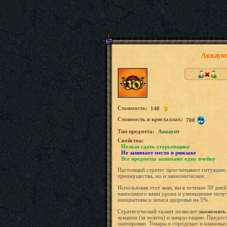
Аккаунт
Стоимость:
140
Стоимость в кристаллах:
700
Tип предмета:
Аккаунт
Свойства:
Нельзя сдать старьевщику
Не занимает место в рюкзаке
Все предметы занимают одну ячейку
Настоящий стратег просчитывает ситуацию н
преимущества, но и экономические.
Использовав этот знак, вы в течение 30 дне
наносимого вами урона и уменьшение полу
инициативы и запаса здоровья на 5%.
Стратегический талант позволит
экономить
аукцион (за золото) и инкрустацию. Предос
экипировки. Товары в городских и клановых