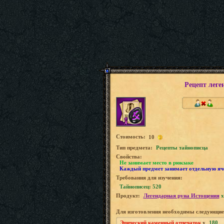
Рецепт лег
Стоимость:
10
Tип предмета:
Рецепты тайнописца
Свойства:
Не занимает место в рюкзаке
Каждый предмет занимает отдельную яч
Требования для изучения:
Тайнописец: 520
Продукт:
Легендарная руна Истощения
x
Для изготовления необходимы следующие
Эпический каменный отпечаток
x
180