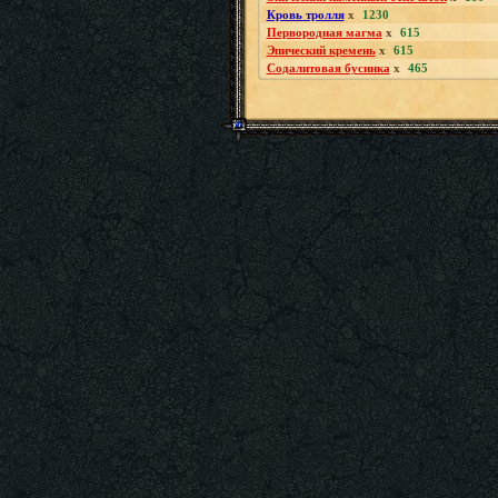
Кровь тролля
x
1230
Первородная магма
x
615
Эпический кремень
x
615
Содалитовая бусинка
x
465