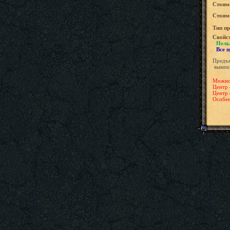
Стоим
Стоимо
Tип пр
Свойс
Нель
Все 
Предъя
вымпел
Можно 
Центр 
Центр 
Особен