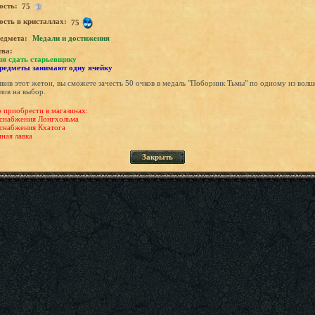
ость:
75
сть в кристаллах:
75
едмета:
Медали и достижения
тва:
зя сдать старьевщику
предметы занимают одну ячейку
вив этот жетон, вы сможете зачесть 50 очков в медаль "Поборник Тьмы" по одному из вол
ов на выбор.
приобрести в магазинах:
снабжения Лонгхольма
снабжения Кхатога
ная лавка
Закрыть