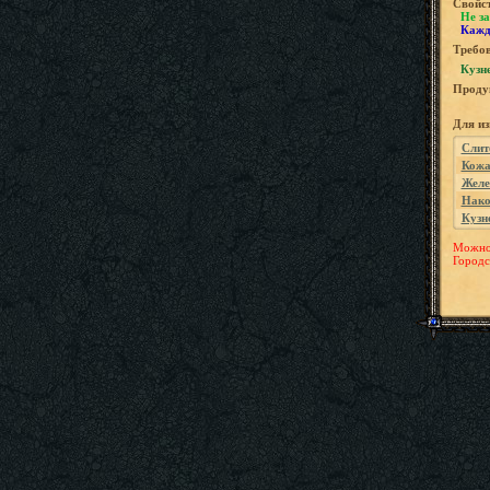
Свойс
Не за
Кажд
Требов
Кузне
Проду
Для и
Слит
Кож
Желе
Нако
Кузн
Можно 
Городс