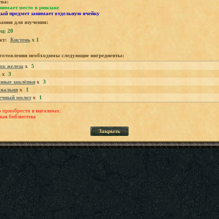
тва:
нимает место в рюкзаке
ый предмет занимает отдельную ячейку
ания для изучения:
ц: 20
кт:
Кистень
x 1
зготовления необходимы следующие ингредиенты:
ок железа
x
5
а
x
3
зные заклёпки
x
3
вальня
x
1
ечный молот
x
1
приобрести в магазинах:
кая библиотека
Закрыть