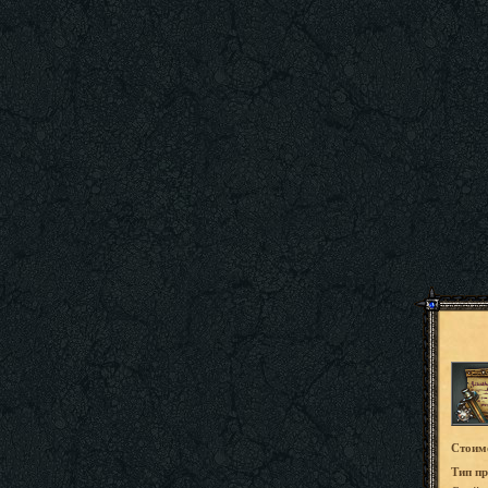
Стоим
Tип пр