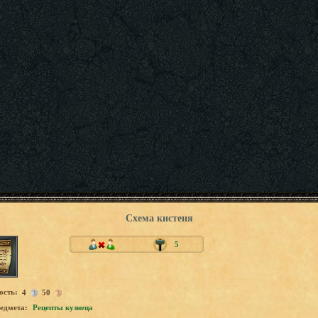
Схема кистеня
5
ость:
4
50
едмета:
Рецепты кузнеца