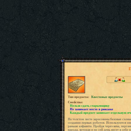
П
Tип предмета:
Квестовые предметы
Свойства:
Нельзя сдать старьевщику
Не занимает место в рюкзаке
Каждый предмет занимает отдельную яч
На толстом листе зарисованы базовые схемы
создании первых роботов. Используются он
раньше алфавита. Пройдя через века, перга
народа, которая и по сей день несет в себе 