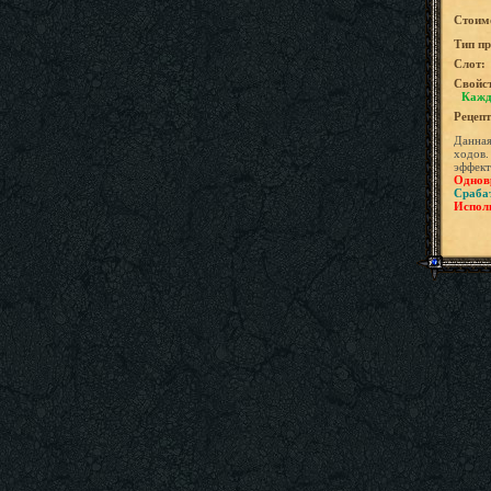
Стоим
Tип пр
Слот:
Свойс
Кажд
Рецепт
Данная
ходов.
эффект
Одновр
Сраба
Исполь