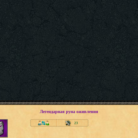
Легендарная руна оживления
23