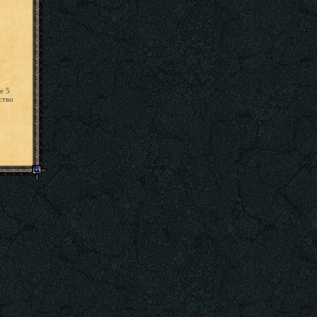
е 5
ство