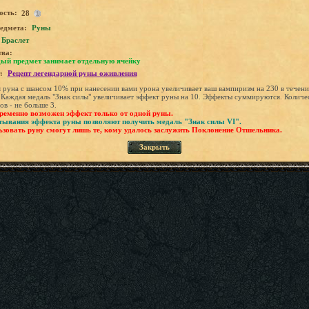
ость:
28
едмета:
Руны
Браслет
тва:
ый предмет занимает отдельную ячейку
:
Рецепт легендарной руны оживления
 руна с шансом 10% при нанесении вами урона увеличивает ваш вампиризм на 230 в течени
 Каждая медаль "Знак силы" увеличивает эффект руны на 10. Эффекты суммируются. Количе
ов - не больше 3.
еменно возможен эффект только от одной руны.
тывания эффекта руны позволяют получить медаль
"Знак силы
V
I".
зовать руну смогут лишь те, кому удалось заслужить Поклонение Отшельника.
Закрыть