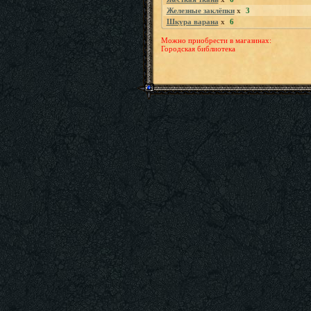
Железные заклёпки
x
3
Шкура варана
x
6
Можно приобрести в магазинах:
Городская библиотека