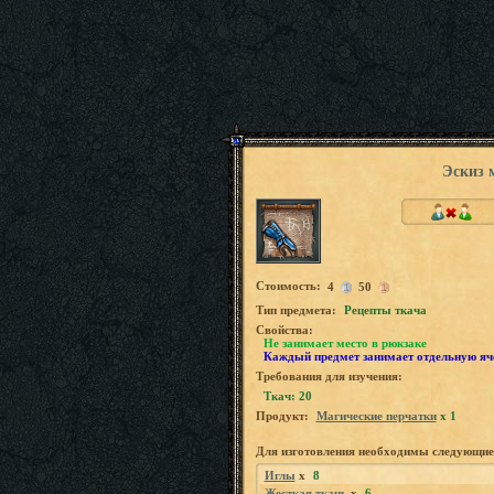
Эскиз 
Стоимость:
4
50
Tип предмета:
Рецепты ткача
Свойства:
Не занимает место в рюкзаке
Каждый предмет занимает отдельную яч
Требования для изучения:
Ткач: 20
Продукт:
Магические перчатки
x 1
Для изготовления необходимы следующие
Иглы
x
8
Жесткая ткань
x
6