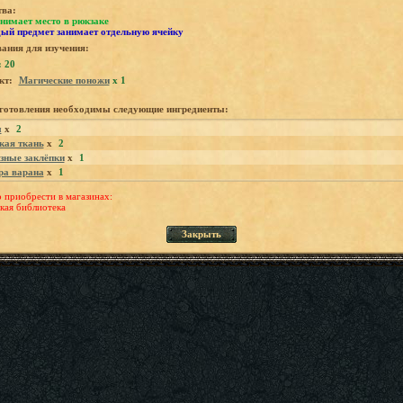
тва:
нимает место в рюкзаке
ый предмет занимает отдельную ячейку
ания для изучения:
 20
кт:
Магические поножи
x 1
зготовления необходимы следующие ингредиенты:
ы
x
2
кая ткань
x
2
зные заклёпки
x
1
а варана
x
1
приобрести в магазинах:
кая библиотека
Закрыть