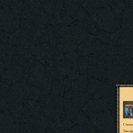
Стоим
Tип пр