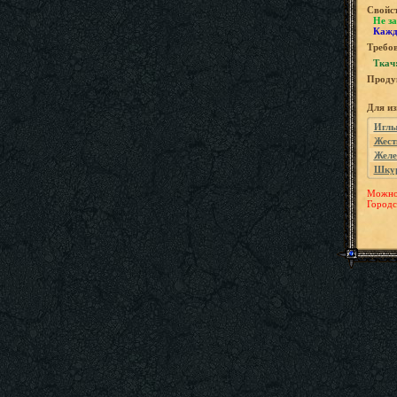
Свойс
Не за
Кажд
Требов
Ткач:
Проду
Для и
Игл
Жест
Желе
Шкур
Можно 
Городс