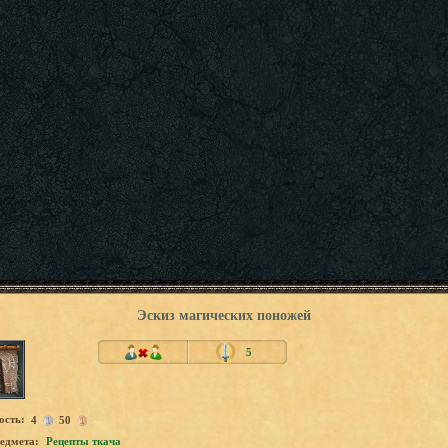
Эскиз магических поножей
5
ость:
4
50
едмета:
Рецепты ткача