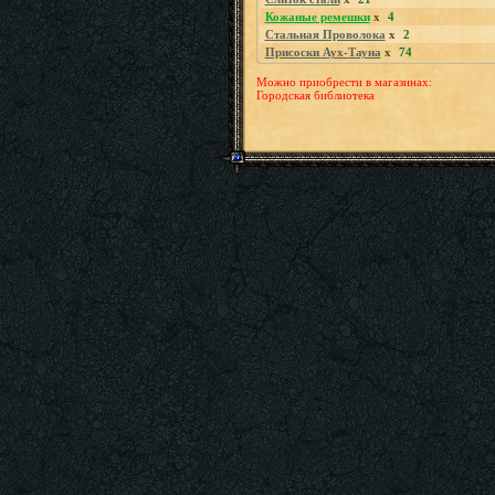
Кожаные ремешки
x
4
Стальная Проволока
x
2
Присоски Аух-Тауна
x
74
Можно приобрести в магазинах:
Городская библиотека