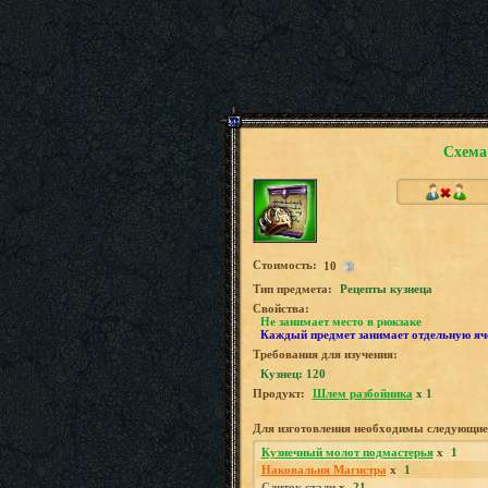
Схема
Стоимость:
10
Tип предмета:
Рецепты кузнеца
Свойства:
Не занимает место в рюкзаке
Каждый предмет занимает отдельную яч
Требования для изучения:
Кузнец: 120
Продукт:
Шлем разбойника
x 1
Для изготовления необходимы следующие
Кузнечный молот подмастерья
x
1
Наковальня Магистра
x
1
Слиток стали
x
21