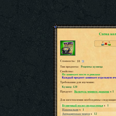
Схема кол
Стоимость:
10
Tип предмета:
Рецепты кузнеца
Свойства:
Не занимает место в рюкзаке
Каждый предмет занимает отдельную яч
Требования для изучения:
Кузнец: 120
Продукт:
Кольчуга черного дракона
x 1
Для изготовления необходимы следующие
Кузнечный молот подмастерья
x
1
Наковальня
x
1
Антрацитовая чешуя
x
12