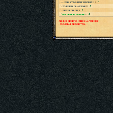
Щитки стальной черепахи
x
4
Стальные заклёпки
x
2
Слиток стали
x
3
Кожаные ремешки
x
3
Можно приобрести в магазинах:
Городская библиотека