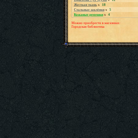
Жесткая ткань
x
18
Стальные заклёпки
x
5
Кожаные ремешки
x
4
Можно приобрести в магазинах:
Городская библиотека