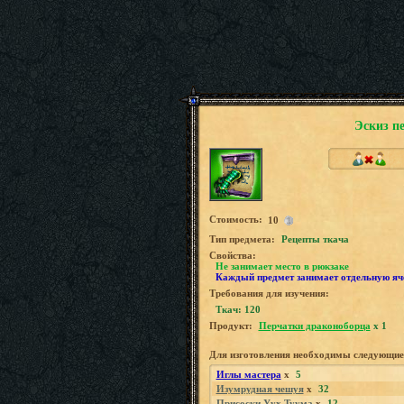
Эскиз п
Стоимость:
10
Tип предмета:
Рецепты ткача
Свойства:
Не занимает место в рюкзаке
Каждый предмет занимает отдельную яч
Требования для изучения:
Ткач: 120
Продукт:
Перчатки драконоборца
x 1
Для изготовления необходимы следующие
Иглы мастера
x
5
Изумрудная чешуя
x
32
Присоски Уух Туума
x
12