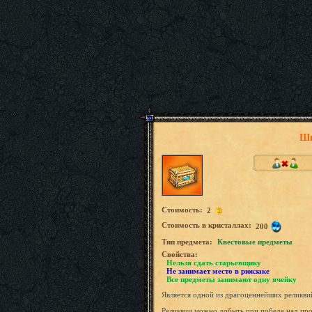
Шк
Стоимость:
2
Стоимость в кристаллах:
200
Tип предмета:
Квестовые предметы
Свойства:
Нельзя сдать старьевщику
Не занимает место в рюкзаке
Все предметы занимают одну ячейку
Является одной из драгоценнейших реликви
Реликвии можно добыть при победе над про