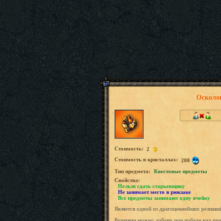
Осколок
Стоимость:
2
Стоимость в кристаллах:
200
Tип предмета:
Квестовые предметы
Свойства:
Нельзя сдать старьевщику
Не занимает место в рюкзаке
Все предметы занимают одну ячейку
Является одной из драгоценнейших реликви
Реликвии можно добыть при победе над про