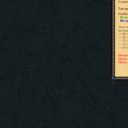
Стоимо
Tип пр
Свойс
Нель
Все 
Этот с
на мед
— 40 с
— 35 с
— 25 с
— 15 с
— 10 с
Можно 
Центр 
Центр 