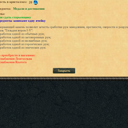
сть в кристаллах:
20
едмета:
Медали и достижения
тва:
зя сдать старьевщику
предметы занимают одну ячейку
веркающий камень позволит зачесть сработки рун замедления, прочности, скорости и разру
аль "Гильдия воров I-V":
работок одной из обычных рун;
работок одной из заговоренных рун;
работок одной из волшебных рун;
работок одной из героических рун;
работок одной из эпических рун.
приобрести в магазинах:
снабжения Лонгхольма
снабжения Кхатога
Закрыть