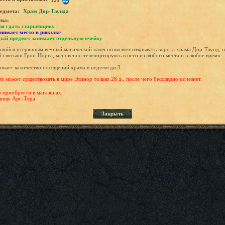
едмета:
Храм Дор-Таунда
тва:
зя сдать старьевщику
нимает место в рюкзаке
ый предмет занимает отдельную ячейку
шийся утерянным вечный магический ключ позволяет открывать ворота храма Дор-Таунд, н
й святыни Грон-Норга, мгновенно телепортируясь в него из любого места и в любое время.
ивает количество посещений храма в неделю до 3.
т может существовать в мире Элинор только 28 д., после чего бесследно исчезнет.
приобрести в магазинах:
лище Арг-Тора
Закрыть