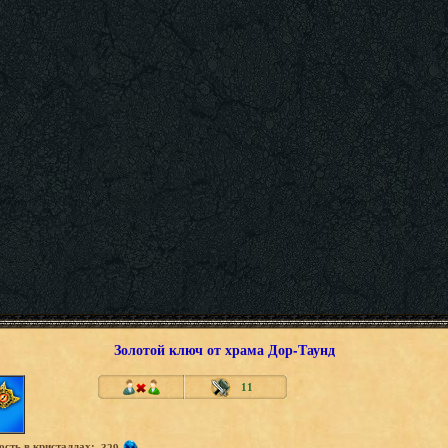
Золотой ключ от храма Дор-Таунд
11
сть в кристаллах:
329