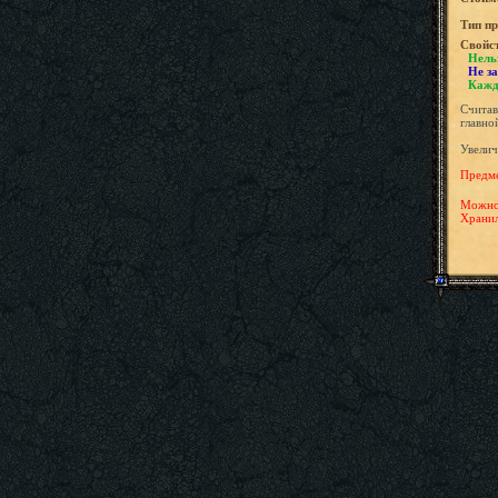
Tип пр
Свойс
Нель
Не за
Кажд
Считав
главно
Увелич
Предме
Можно 
Храни