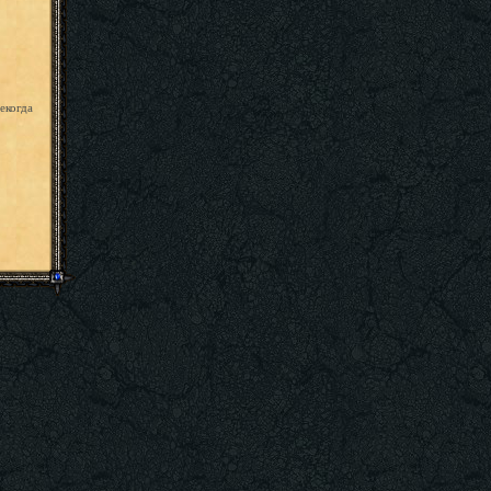
екогда