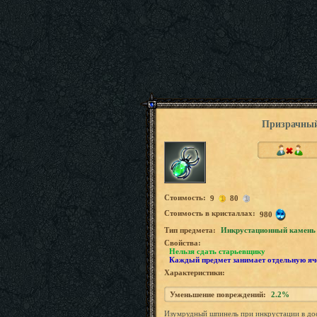
Призрачный
Стоимость:
9
80
Стоимость в кристаллах:
980
Tип предмета:
Инкрустационный камень
Свойства:
Нельзя сдать старьевщику
Каждый предмет занимает отдельную яч
Характеристики:
Уменьшение повреждений:
2.2%
Изумрудный шпинель при инкрустации в дос