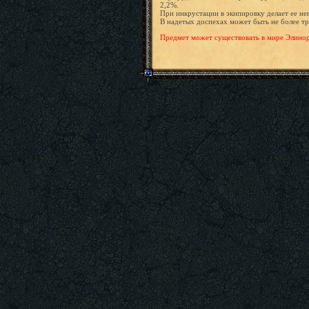
2,2%.
При инкрустации в экипировку делает ее н
В надетых доспехах может быть не более т
Предмет может существовать в мире Элинор т