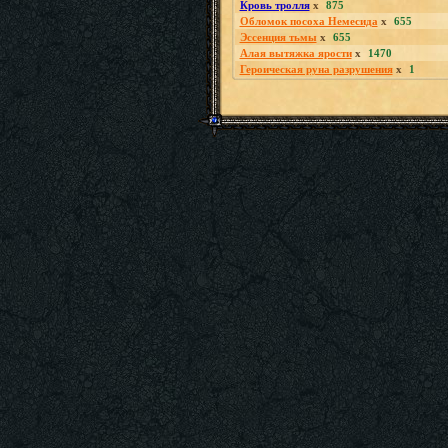
Кровь тролля
x
875
Обломок посоха Немесида
x
655
Эссенция тьмы
x
655
Алая вытяжка ярости
x
1470
Героическая руна разрушения
x
1