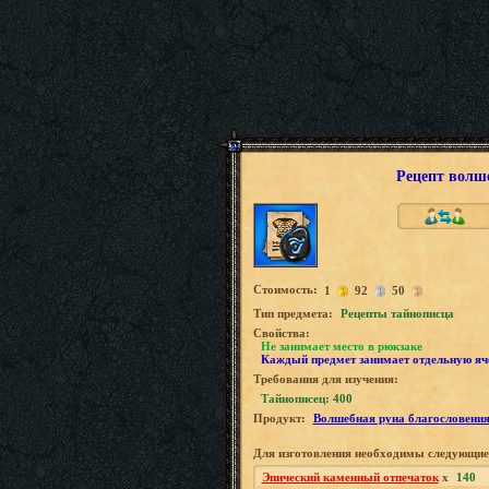
Рецепт волш
Стоимость:
1
92
50
Tип предмета:
Рецепты тайнописца
Свойства:
Не занимает место в рюкзаке
Каждый предмет занимает отдельную яч
Требования для изучения:
Тайнописец: 400
Продукт:
Волшебная руна благословени
Для изготовления необходимы следующие
Эпический каменный отпечаток
x
140