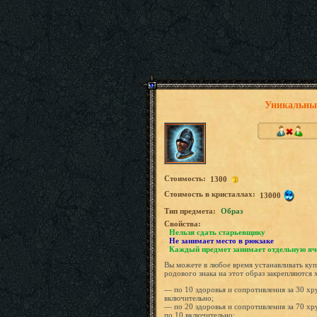
Уникальны
Стоимость:
1300
Стоимость в кристаллах:
13000
Tип предмета:
Образ
Свойства:
Нельзя сдать старьевщику
Не занимает место в рюкзаке
Каждый предмет занимает отдельную яч
Вы можете в любое время устанавливать ку
родового знака на этот образ закрепляются 
— по 10 здоровья и сопротивления за 30 хр
включительно;
— по 20 здоровья и сопротивления за 70 хр
по 10 включительно;