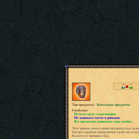
Tип предмета:
Квестовые предметы
Свойства:
Нельзя сдать старьевщику
Не занимает место в рюкзаке
Все предметы занимают одну ячейку
Этот камень много веков пролежал под толщ
быстро оценили невероятные свойства и сил
Кхатога от внешних бед.