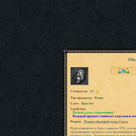
Обы
Стоимость:
27
Tип предмета:
Руны
Слот:
Браслет
Свойства:
Нельзя сдать старьевщику
Каждый предмет занимает отдельную яч
Рецепт:
Рецепт обычной руны Света
Руна появляется в бою с шансом 35%, а если
противникам гномов и сглаз противникам лю
вымпела Света. Накладывается на каждого п