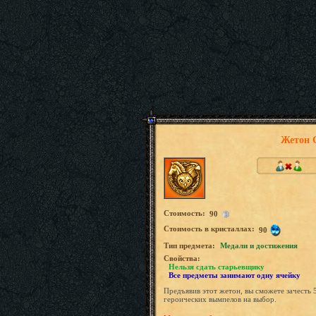
Жетон 
Стоимость:
90
Стоимость в кристаллах:
90
Tип предмета:
Медали и достижения
Свойства:
Нельзя сдать старьевщику
Все предметы занимают одну ячейку
Предъявив этот жетон, вы сможете зачесть 
героических вымпелов на выбор.