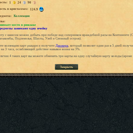
ость:
1
24
90
сть в кристаллах:
124.9
едмета:
Коллекция
тва:
нимает место в рюкзаке
предметы занимают одну ячейку
рту с шансом можно добыть при победе над соперником враждебной расы на Континенте (
атакомбы, Подземелья, Шахты, Улей и Снежный остров).
те коллекцию карт рыцаря и получите
Джокера
, который позволит один раз в 5 дней получи
на 3 часа, ослабляющий действие навыков воина на 3%.
личии 4 таких карт вы можете обменять три карты на одну случайную карту колоды (кроме
.
Закрыть