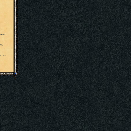
Соли-
ть
 этой