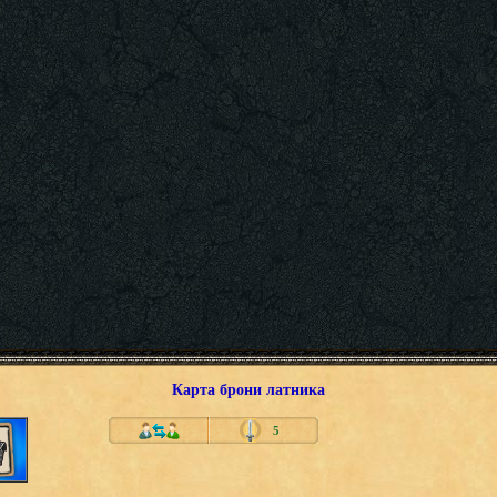
Карта брони латника
5