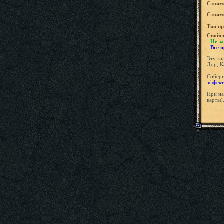
Стоим
Стоимо
Tип пр
Свойс
Не за
Все 
Эту ка
Дор, К
Собери
эффект
При на
карты)