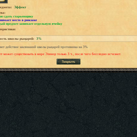
едмета:
Эффект
тва:
зя сдать старьевщику
нимает место в рюкзаке
ый предмет занимает отдельную ячейку
еристики:
ость школы рыцарей:
3%
яет действие заклинаний школы рыцарей противника на 3%.
т может существовать в мире Элинор только 3 ч., после чего бесследно исчезнет.
Закрыть