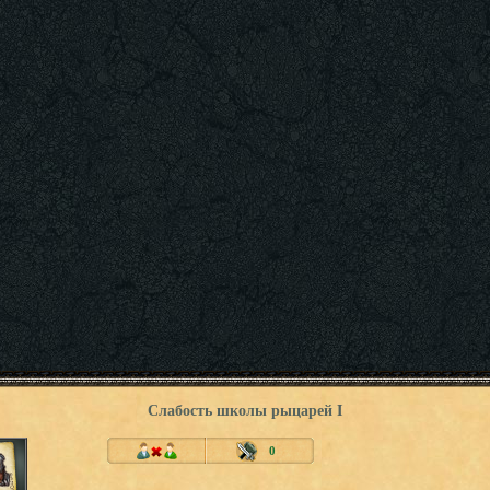
Слабость школы рыцарей I
0