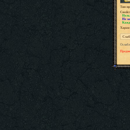
Tип пр
Свойс
Нель
Не за
Кажд
Характ
Слаб
Ослабл
Предме