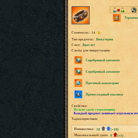
Героиче
Стоимость:
14
Tип предмета:
Бижутерия
Слот:
Браслет
Слоты для инкрустации:
Серебряный антавент
Серебряный антавент
Прочный аквамарин
Превосходный опалион
Свойства:
Нельзя сдать старьевщику
Каждый предмет занимает отдельную яч
Характеристики:
Инициатива:
58
(+18)
Максимальный урон:
9
(+1)