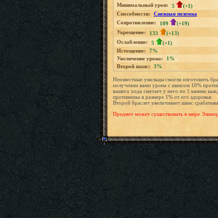
Минимальный урон:
5
(+1)
Способности:
Снежная поземка
Сопротивление:
109
(+19)
Укрощение:
133
(+13)
Ослабление:
5
(+1)
Истощение:
7%
Увеличение урона:
1%
Второй шанс:
3%
Неизвестные умельцы смогли изготовить бра
получении вами урона с шансом 10% против
вашего хода сметает у него по 1 камню каж
противника в размере 1% от его здоровья.
Второй браслет увеличивает шанс срабатыва
Предмет может существовать в мире Элинор т