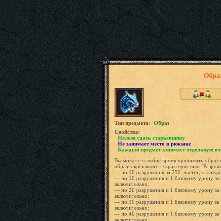
Образ
Tип предмета:
Образ
Свойства:
Нельзя сдать старьевщику
Не занимает место в рюкзаке
Каждый предмет занимает отдельную яч
Вы можете в любое время принимать образ
образ закрепляются характеристики "Разруш
— по 10 разрушения за 250 частиц за кажд
— по 10 разрушения и 1 базовому урону за 
включительно;
— по 20 разрушения и 1 базовому урону за 
включительно;
— по 30 разрушения и 1 базовому урону за 
включительно;
— по 40 разрушения и 1 базовому урону за 
включительно.