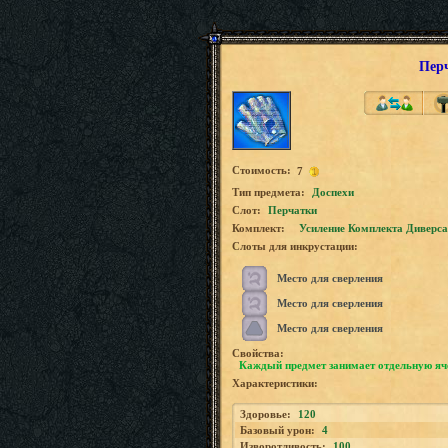
Пер
Стоимость:
7
Tип предмета:
Доспехи
Слот:
Перчатки
Комплект:
Усиление Комплекта Диверса
Слоты для инкрустации:
Место для сверления
Место для сверления
Место для сверления
Свойства:
Каждый предмет занимает отдельную яч
Характеристики:
Здоровье:
120
Базовый урон:
4
Изворотливость:
100