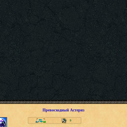
Превосходный Астериз
9