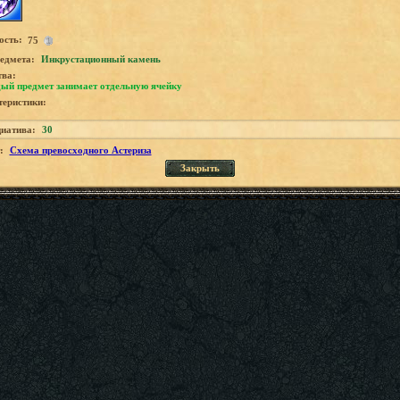
ость:
75
едмета:
Инкрустационный камень
тва:
ый предмет занимает отдельную ячейку
еристики:
иатива:
30
:
Схема превосходного Астериза
Закрыть