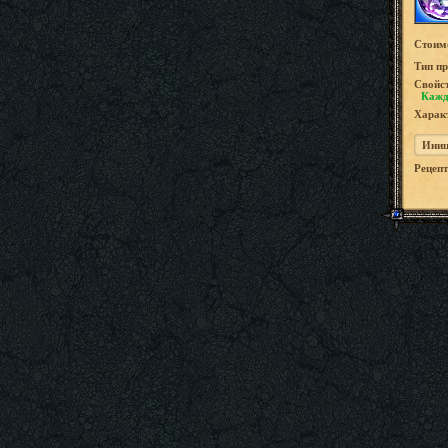
Стоим
Tип пр
Свойс
Кажд
Характ
Иниц
Рецепт