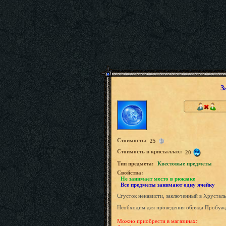
З
Стоимость:
25
Стоимость в кристаллах:
20
Tип предмета:
Квестовые предметы
Свойства:
Не занимает место в рюкзаке
Все предметы занимают одну ячейку
Сгусток ненависти, заключенный в Хрустал
Необходим для проведения обряда Пробу
Можно приобрести в магазинах: