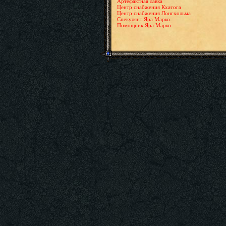
Артефактная лавка
Центр снабжения Кхатога
Центр снабжения Лонгхольма
Спекулянт Яра Марко
Помощник Яра Марко