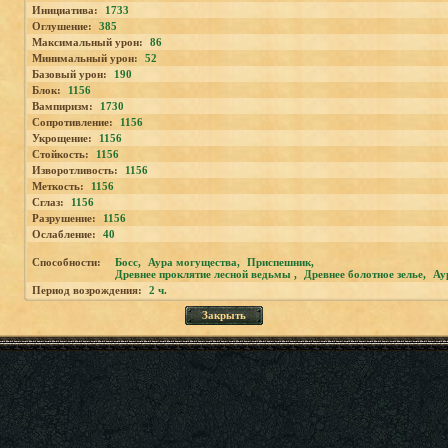
Инициатива:
1733
Оглушение:
385
Максимальный урон:
86
Минимальный урон:
52
Базовый урон:
190
Блок:
1156
Вампиризм:
1730
Сопротивление:
1156
Укрощение:
1156
Стойкость:
1156
Изворотливость:
1156
Меткость:
1156
Сглаз:
1156
Разрушение:
1156
Ослабление:
40
Способности:
Босс
,
Аура могущества
,
Приспешник
,
Древнее проклятие лесной ведьмы
,
Древнее болотное зелье
,
Ау
Период возрождения:
2 ч.
Закрыть