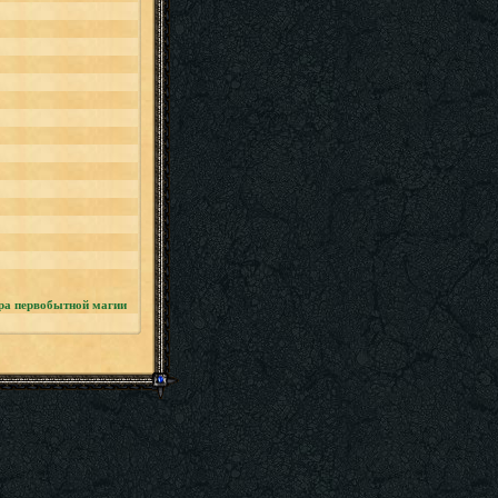
ра первобытной магии