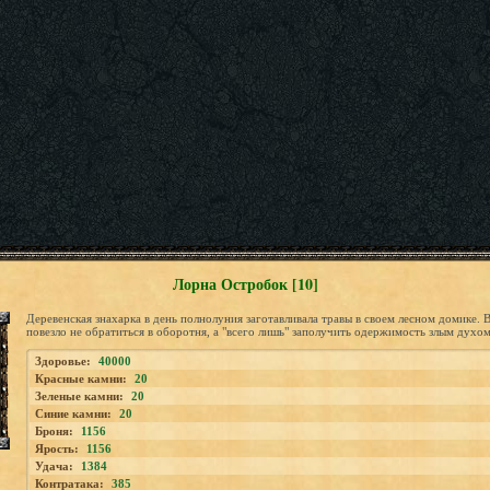
Лорна Остробок [10]
Деревенская знахарка в день полнолуния заготавливала травы в своем лесном домике.
повезло не обратиться в оборотня, а "всего лишь" заполучить одержимость злым духом
Здоровье:
40000
Красные камни:
20
Зеленые камни:
20
Синие камни:
20
Броня:
1156
Ярость:
1156
Удача:
1384
Контратака:
385