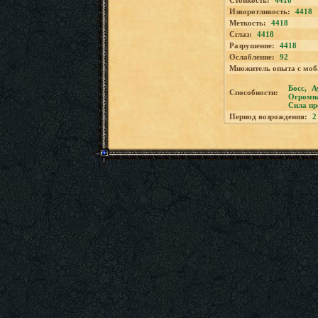
Стойкость:
4418
Изворотливость:
4418
Меткость:
4418
Сглаз:
4418
Разрушение:
4418
Ослабление:
92
Множитель опыта с моб
Босс
,
А
Способности:
Огромна
Сила пр
Период возрождения:
2