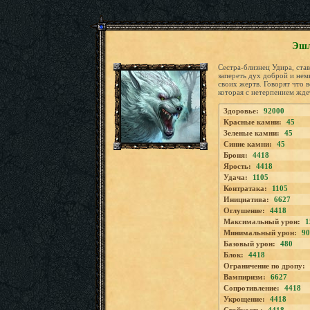
Эшл
Сестра-близнец Удира, ста
запереть дух доброй и не
своих жертв. Говорят что 
которая с нетерпением жде
Здоровье:
92000
Красные камни:
45
Зеленые камни:
45
Синие камни:
45
Броня:
4418
Ярость:
4418
Удача:
1105
Контратака:
1105
Инициатива:
6627
Оглушение:
4418
Максимальный урон:
1
Минимальный урон:
90
Базовый урон:
480
Блок:
4418
Ограничение по дропу:
Вампиризм:
6627
Сопротивление:
4418
Укрощение:
4418