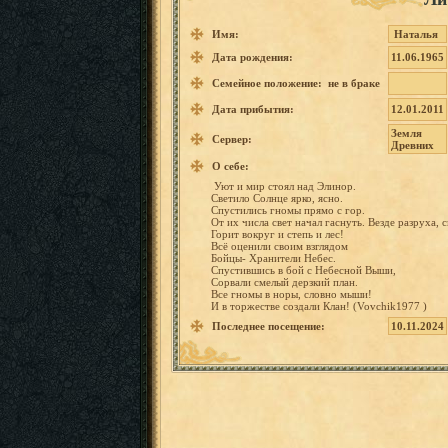
Имя:
Наталья
Дата рождения:
11.06.1965
Семейное положение: не в браке
Дата прибытия:
12.01.2011
Земля
Сервер:
Древних
О себе:
Уют
и
мир
стоял
над
Элинор.
Светило
Солнце
ярко,
ясно.
Спустили
сь
гномы
прямо
с
гор.
От
их
числа
свет
начал гаснуть.
Везде разруха,
с
Горит
вокруг
и
степь
и
лес!
Всё
оценили
своим
взглядом
Бойцы- Хранител
и
Небес.
Спустивш
ись
в
бой
с Небесной
Выши,
Сорвали
смелый
дерзкий
план.
Все
гномы
в
норы,
словно
мыши!
И
в торжеств
е
создали
Клан!
(Vovchik
1977
)
Последнее посещение:
10.11.2024