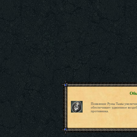
Обы
Появление Руны Тьмы увеличив
обеспечивает удвоенное возде
противника.