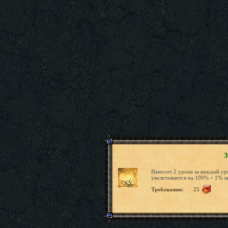
З
Наносит 2 урона за каждый ур
увеличивается на 100% + 1% з
Требования:
25