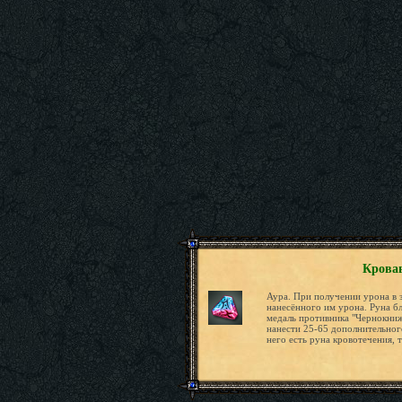
Кровав
Аура. При получении урона в 
нанесённого им урона. Руна б
медаль противника "Чернокниж
нанести 25-65 дополнительного
него есть руна кровотечения, 