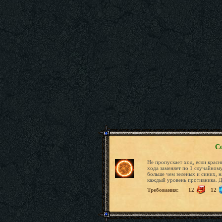
С
Не пропускает ход, если красн
хода заменяет по 1 случайном
больше чем зеленых и синих, н
каждый уровень противника. Дл
Требования:
12
12