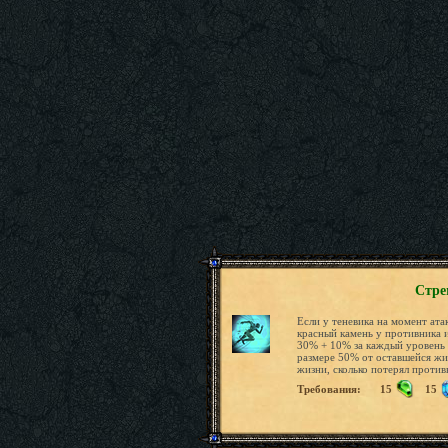
Стре
Если у теневика на момент ата
красный камень у противника и
30% + 10% за каждый уровень 
размере 50% от оставшейся жиз
жизни, сколько потерял против
Требования:
15
15