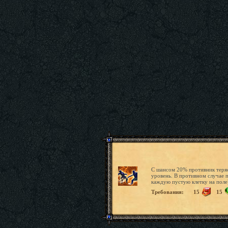
С шансом 20% противник теряе
уровень. В противном случае п
каждую пустую клетку на поле)
Требования:
15
15