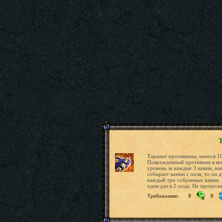
Таранит противника, нанося 1
Поврежденный противник в кон
уровень за каждые 3 камня, на
собирает камни с поля, то он 
каждый три собранных камня.
один раз в 2 хода. Не пропуска
Требования:
8
8