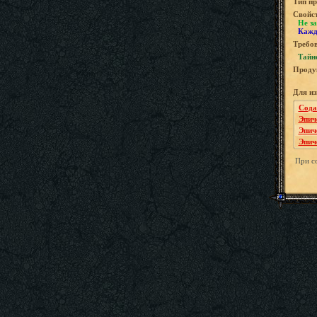
Tип пр
Свойс
Не за
Кажд
Требов
Тайн
Проду
Для и
Сода
Эпич
Эпич
Эпич
При со