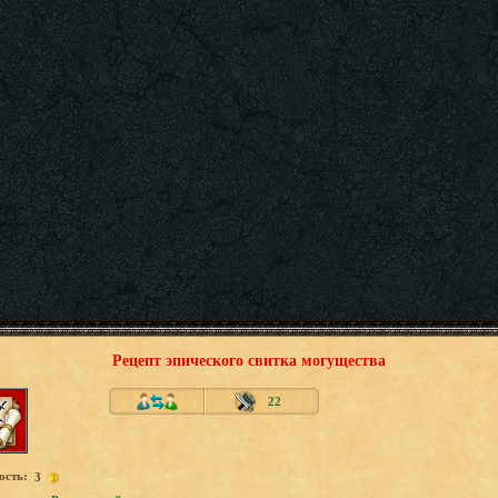
Рецепт эпического свитка могущества
22
ость:
3