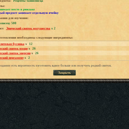
едмета:
Рецепты тайнописца
тва:
нимает место в рюкзаке
ый предмет занимает отдельную ячейку
ания для изучения:
описец: 500
кт:
Эпический свиток могущества
x 2
зготовления необходимы следующие ингредиенты:
литовая бусинка
x
12
еский свиток мощи
x
26
еский свиток энергии
x
26
еский пергамент
x
2
здании есть вероятность изготовить вдвое больше или получить редкий свиток.
Закрыть